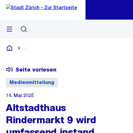
Zu
Zu
Sprunglink
Navigation
Menü
Suchen
M
öf
...
Blende alle Breadcrumbs ein
Deutsch
Seite vorlesen
Medienmitteilung
14. Mai 2025
Altstadthaus
Rindermarkt 9 wird
umfassend instand