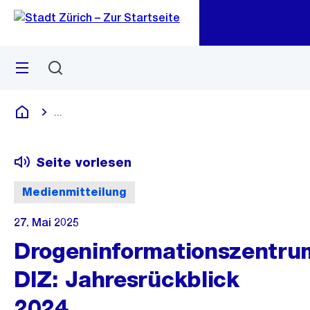
Zu
Zu
Sprunglink
Navigation
Menü
Suchen
M
öf
...
Blende alle Breadcrumbs ein
Deutsch
Seite vorlesen
Medienmitteilung
27. Mai 2025
Drogeninformationszentru
DIZ: Jahresrückblick
2024