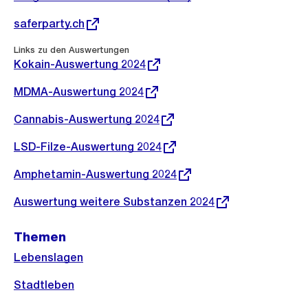
Informationen
Externer
saferparty.ch
Link:
Externer
Links zu den Auswertungen
Link:
Kokain-Auswertung 2024
Externer
MDMA-Auswertung 2024
Link:
Externer
Cannabis-Auswertung 2024
Link:
Externer
LSD-Filze-Auswertung 2024
Link:
Externer
Amphetamin-Auswertung 2024
Link:
Externer
Auswertung weitere Substanzen 2024
Link:
Themen
Lebenslagen
Stadtleben