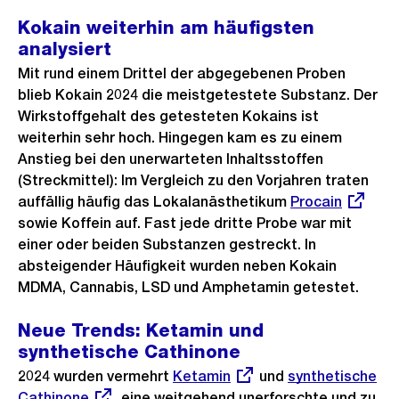
Kokain weiterhin am häufigsten
analysiert
Mit rund einem Drittel der abgegebenen Proben
blieb Kokain 2024 die meistgetestete Substanz. Der
Wirkstoffgehalt des getesteten Kokains ist
weiterhin sehr hoch. Hingegen kam es zu einem
Anstieg bei den unerwarteten Inhaltsstoffen
(Streckmittel): Im Vergleich zu den Vorjahren traten
auffällig häufig das Lokalanästhetikum
Externer
Procain
sowie Koffein auf. Fast jede dritte Probe war mit
Link:
einer oder beiden Substanzen gestreckt. In
absteigender Häufigkeit wurden neben Kokain
MDMA, Cannabis, LSD und Amphetamin getestet.
Neue Trends: Ketamin und
synthetische Cathinone
2024 wurden vermehrt
Externer
Ketamin
und
Externer
synthetische
Cathinone
, eine weitgehend unerforschte und zu
Link:
Link: