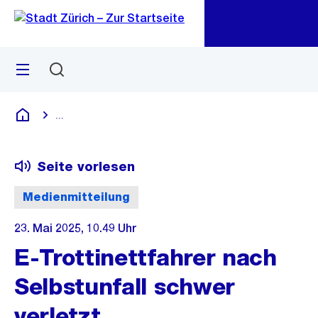
Zu
Zu
Sprunglink
Navigation
Menü
Suchen
M
öf
...
Blende alle Breadcrumbs ein
Deutsch
Seite vorlesen
Medienmitteilung
23. Mai 2025, 10.49 Uhr
E-Trottinettfahrer nach
Selbstunfall schwer
verletzt