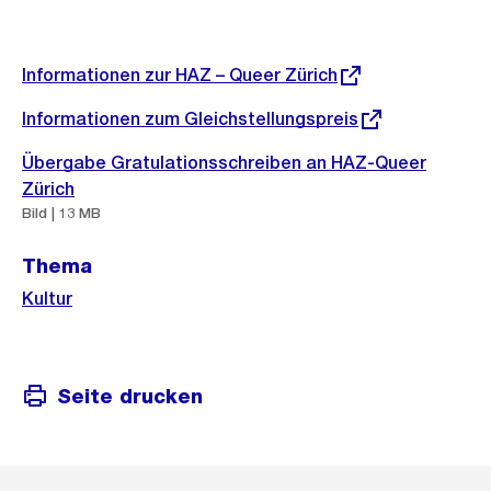
Weitere
Externer
Informationen zur HAZ – Queer Zürich
Link:
Informationen
Externer
Informationen zum Gleichstellungspreis
Link:
Übergabe Gratulationsschreiben an HAZ-Queer
Zürich
Bild | 13 MB
Thema
Kultur
Seite drucken