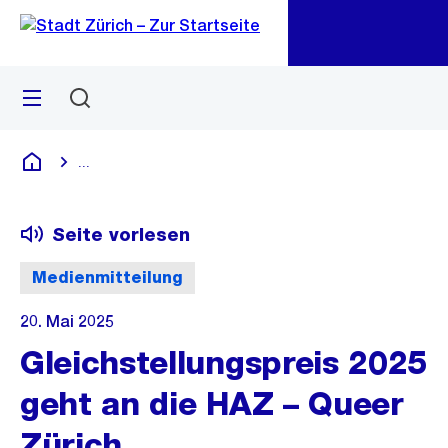
Zu
Zu
Sprunglink
Navigation
Menü
Suchen
M
öf
...
Blende alle Breadcrumbs ein
Deutsch
Seite vorlesen
Medienmitteilung
20. Mai 2025
Gleichstellungspreis 2025
geht an die HAZ – Queer
Zürich