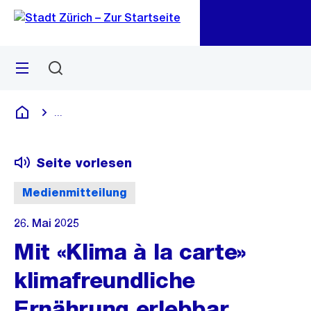
Zu
Zu
Sprunglink
Navigation
Menü
Suchen
M
öf
...
Blende alle Breadcrumbs ein
Deutsch
Seite vorlesen
Medienmitteilung
26. Mai 2025
Mit «Klima à la carte»
klimafreundliche
Ernährung erlebbar