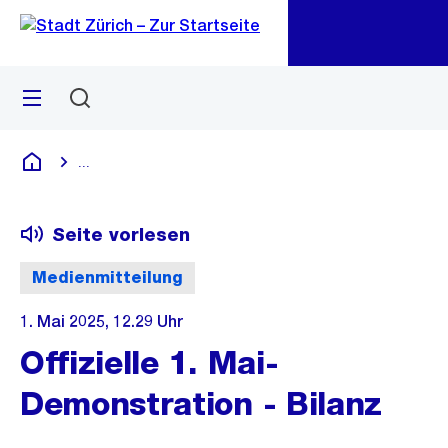
Zu
Zu
Sprunglink
Navigation
Menü
Suchen
M
öf
...
Blende alle Breadcrumbs ein
Deutsch
Seite vorlesen
Medienmitteilung
1. Mai 2025, 12.29 Uhr
Offizielle 1. Mai-
Demonstration - Bilanz