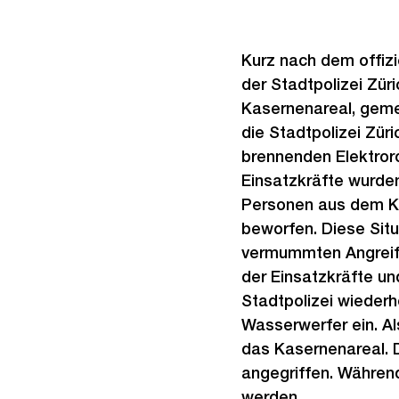
Kurz nach dem offizi
der Stadtpolizei Zür
Kasernenareal, geme
die Stadtpolizei Zür
brennenden Elektroro
Einsatzkräfte wurd
Personen aus dem Ka
beworfen. Diese Situ
vermummten Angreife
der Einsatzkräfte un
Stadtpolizei wieder
Wasserwerfer ein. Al
das Kasernenareal. 
angegriffen. Während
werden.