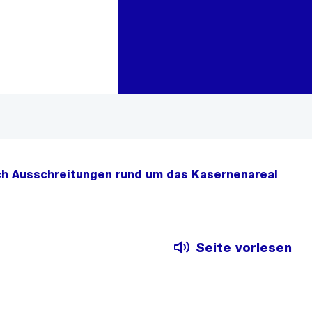
Zur Bereichsauswahl
Zum Inhalt
ach Ausschreitungen rund um das Kasernenareal
Seite vorlesen