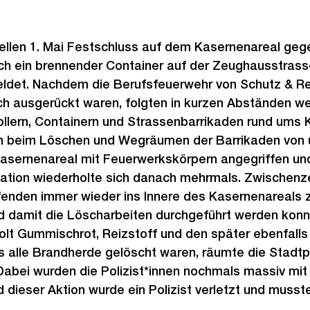
ellen 1. Mai Festschluss auf dem Kasernenareal geg
ich ein brennender Container auf der Zeughausstras
ldet. Nachdem die Berufsfeuerwehr von Schutz & Re
ich ausgerückt waren, folgten in kurzen Abständen w
llern, Containern und Strassenbarrikaden rund ums 
en beim Löschen und Wegräumen der Barrikaden von
sernenareal mit Feuerwerkskörpern angegriffen und
ation wiederholte sich danach mehrmals. Zwischenzei
nden immer wieder ins Innere des Kasernenareals 
d damit die Löscharbeiten durchgeführt werden konn
holt Gummischrot, Reizstoff und den später ebenfall
s alle Brandherde gelöscht waren, räumte die Stadtp
Dabei wurden die Polizist*innen nochmals massiv mit
 dieser Aktion wurde ein Polizist verletzt und musst