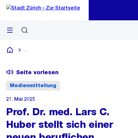
Zu
Zu
Sprunglink
Navigation
Menü
Suchen
M
öf
...
Blende alle Breadcrumbs ein
Deutsch
Seite vorlesen
Medienmitteilung
21. Mai 2025
Prof. Dr. med. Lars C.
Huber stellt sich einer
neuen beruflichen