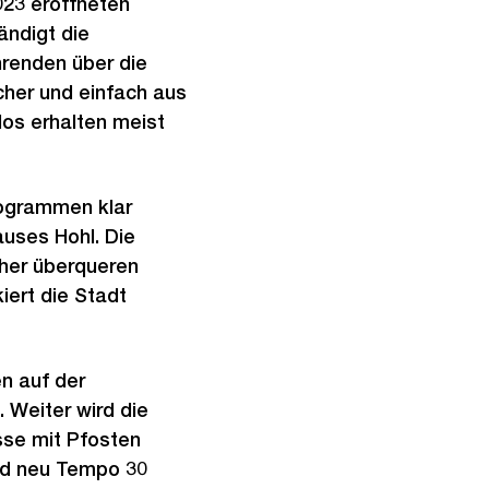
023 eröffneten
ändigt die
hrenden über die
cher und einfach aus
los erhalten meist
togrammen klar
auses Hohl. Die
cher überqueren
iert die Stadt
n auf der
 Weiter wird die
sse mit Pfosten
rd neu Tempo 30