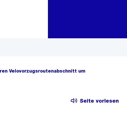
Zur Bereichsauswahl
Zum Inhalt
eren Velovorzugsroutenabschnitt um
Seite vorlesen