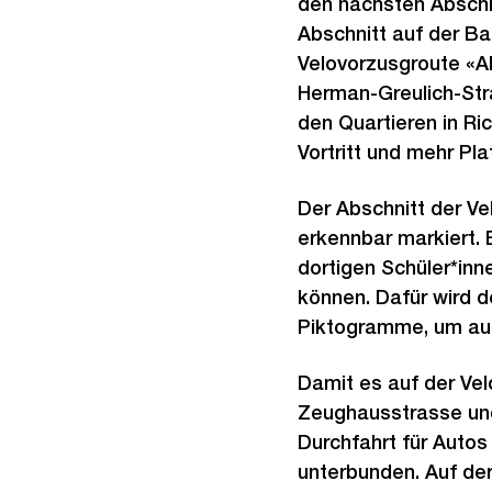
den nächsten Abschni
Abschnitt auf der Ba
Velovorzusgroute «Al
Herman-Greulich-Str
den Quartieren in Ri
Vortritt und mehr Pla
Der Abschnitt der V
erkennbar markiert. 
dortigen Schüler*inn
können. Dafür wird d
Piktogramme, um au
Damit es auf der Ve
Zeughausstrasse und 
Durchfahrt für Autos
unterbunden. Auf de