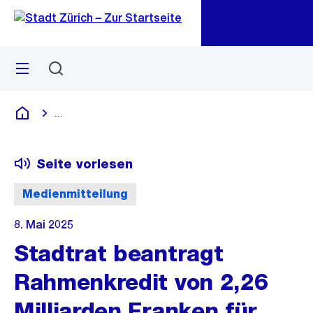
Zu
Zu
Sprunglink
Navigation
Menü
Suchen
M
öf
...
Blende alle Breadcrumbs ein
Deutsch
Seite vorlesen
Medienmitteilung
8. Mai 2025
Stadtrat beantragt
Rahmenkredit von 2,26
Milliarden Franken für