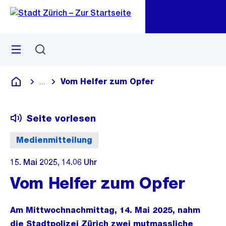
Zu
Zu
Sprunglink
Navigation
Menü
Suchen
M
öf
Vom Helfer zum Opfer
...
Blende alle Breadcrumbs ein
Deutsch
Seite vorlesen
Medienmitteilung
15. Mai 2025, 14.06 Uhr
Vom Helfer zum Opfer
Am Mittwochnachmittag, 14. Mai 2025, nahm
die Stadtpolizei Zürich zwei mutmassliche