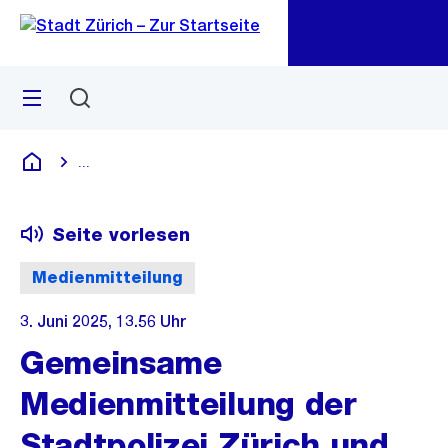
Zu
Zu
Sprunglink
Navigation
Menü
Suchen
M
öf
...
Blende alle Breadcrumbs ein
Deutsch
Seite vorlesen
Medienmitteilung
3. Juni 2025, 13.56 Uhr
Gemeinsame
Medienmitteilung der
Stadtpolizei Zürich und