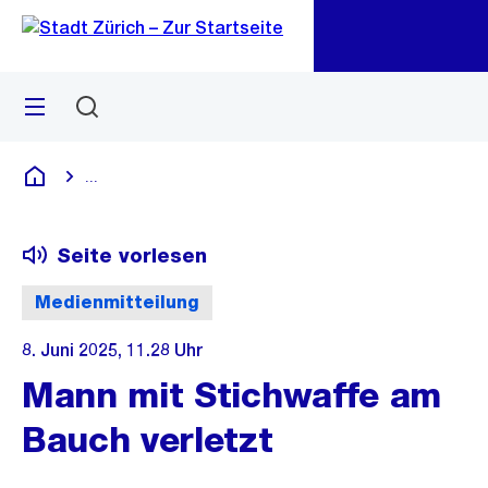
Zu
Zu
Sprunglink
Navigation
Menü
Suchen
M
öf
...
Blende alle Breadcrumbs ein
Deutsch
Seite vorlesen
Medienmitteilung
8. Juni 2025, 11.28 Uhr
Mann mit Stichwaffe am
Bauch verletzt