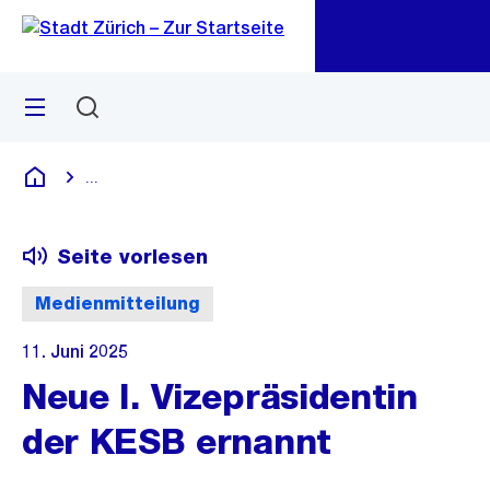
Zu
Zu
Sprunglink
Navigation
Menü
Suchen
M
öf
...
Blende alle Breadcrumbs ein
Deutsch
Seite vorlesen
Medienmitteilung
11. Juni 2025
Neue I. Vizepräsidentin
der KESB ernannt