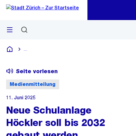
Zu
Zu
Sprunglink
Navigation
Menü
Suchen
M
öf
...
Blende alle Breadcrumbs ein
Deutsch
Seite vorlesen
Medienmitteilung
11. Juni 2025
Neue Schulanlage
Höckler soll bis 2032
gebaut werden