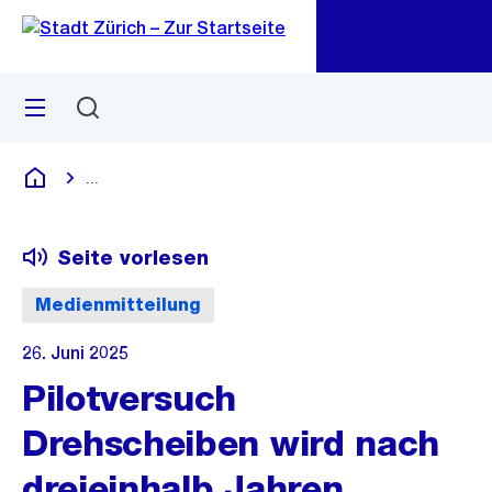
Zu
Zu
Sprunglink
Navigation
Menü
Suchen
M
öf
...
Blende alle Breadcrumbs ein
Deutsch
Seite vorlesen
Medienmitteilung
26. Juni 2025
Pilotversuch
Drehscheiben wird nach
dreieinhalb Jahren