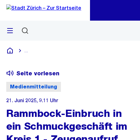
Zu
Zu
Sprunglink
Navigation
Menü
Suchen
M
öf
...
Blende alle Breadcrumbs ein
Deutsch
Seite vorlesen
Medienmitteilung
21. Juni 2025, 9.11 Uhr
Rammbock-Einbruch in
ein Schmuckgeschäft im
Kreis 1 - Zeugenaufruf