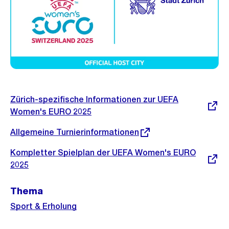
Weitere
Externer
Zürich-spezifische Informationen zur UEFA
Link:
Informationen
Women's EURO 2025
Externer
Allgemeine Turnierinformationen
Link:
Externer
Kompletter Spielplan der UEFA Women's EURO
Link:
2025
Thema
Sport & Erholung