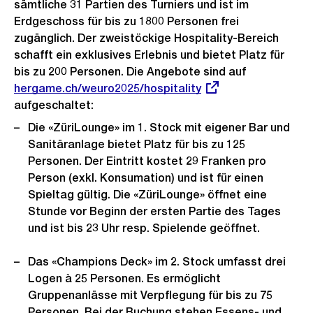
sämtliche 31 Partien des Turniers und ist im
Erdgeschoss für bis zu 1800 Personen frei
zugänglich. Der zweistöckige Hospitality-Bereich
schafft ein exklusives Erlebnis und bietet Platz für
bis zu 200 Personen. Die Angebote sind auf
Externer
hergame.ch/weuro2025/hospitality
Link:
aufgeschaltet:
Die «ZüriLounge» im 1. Stock mit eigener Bar und
Sanitäranlage bietet Platz für bis zu 125
Personen. Der Eintritt kostet 29 Franken pro
Person (exkl. Konsumation) und ist für einen
Spieltag gültig. Die «ZüriLounge» öffnet eine
Stunde vor Beginn der ersten Partie des Tages
und ist bis 23 Uhr resp. Spielende geöffnet.
Das «Champions Deck» im 2. Stock umfasst drei
Logen à 25 Personen. Es ermöglicht
Gruppenanlässe mit Verpflegung für bis zu 75
Personen. Bei der Buchung stehen Essens- und