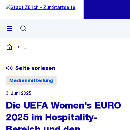
Zu
Zu
Sprunglink
Navigation
Menü
Suchen
M
öf
...
Blende alle Breadcrumbs ein
Deutsch
Seite vorlesen
Medienmitteilung
3. Juni 2025
Die UEFA Women's EURO
2025 im Hospitality-
Bereich und den