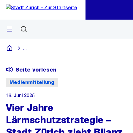
Zu
Zu
Sprunglink
Navigation
Menü
Suchen
M
öf
...
Blende alle Breadcrumbs ein
Deutsch
Seite vorlesen
Medienmitteilung
16. Juni 2025
Vier Jahre
Lärmschutzstrategie –
Stadt Zürich zieht Bilanz