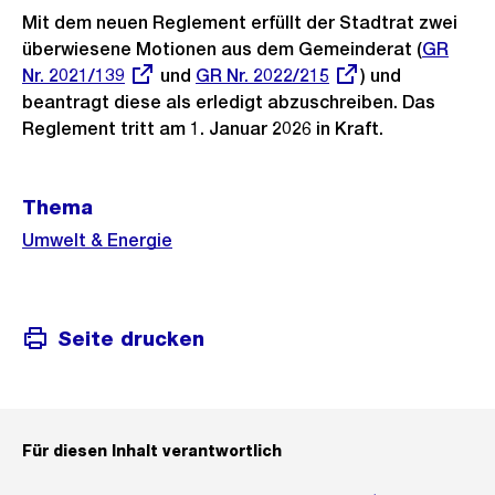
Mit dem neuen Reglement erfüllt der Stadtrat zwei
überwiesene Motionen aus dem Gemeinderat (
Externe
GR
Nr. 2021/139
und
Externer
GR Nr. 2022/215
) und
Link:
beantragt diese als erledigt abzuschreiben. Das
Link:
Reglement tritt am 1. Januar 2026 in Kraft.
Weitere
Thema
Informationen
Umwelt & Energie
Seite drucken
Für diesen Inhalt verantwortlich