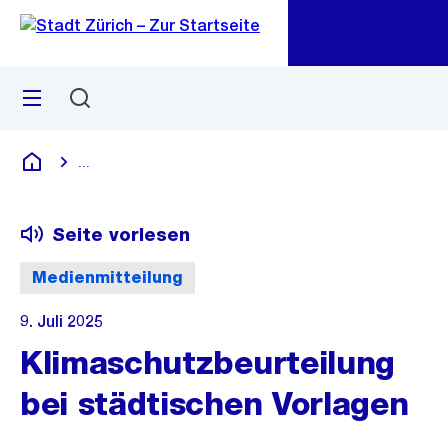
Zu
Zu
Sprunglink
Navigation
Menü
Suchen
M
öf
...
Blende alle Breadcrumbs ein
Deutsch
Seite vorlesen
Medienmitteilung
9. Juli 2025
Klimaschutzbeurteilung
bei städtischen Vorlagen