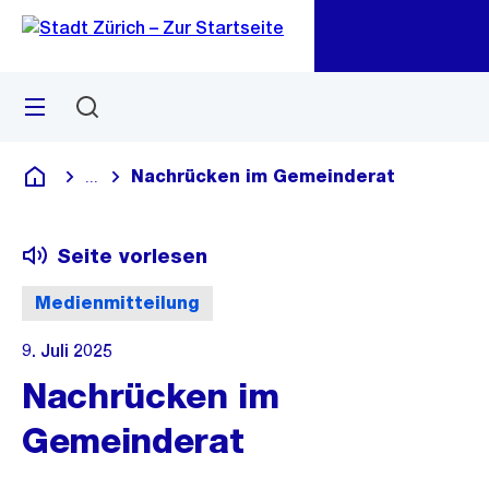
Zu
Zu
Sprunglink
Navigation
Menü
Suchen
M
öf
Nachrücken im Gemeinderat
...
Blende alle Breadcrumbs ein
Deutsch
Seite vorlesen
Medienmitteilung
9. Juli 2025
Nachrücken im
Gemeinderat