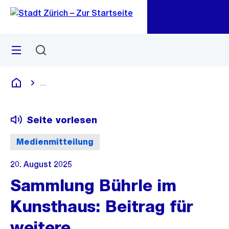
Zu
Zu
Sprunglink
Navigation
Menü
Suchen
M
öf
...
Blende alle Breadcrumbs ein
Deutsch
Seite vorlesen
Medienmitteilung
20. August 2025
Sammlung Bührle im
Kunsthaus: Beitrag für
weitere