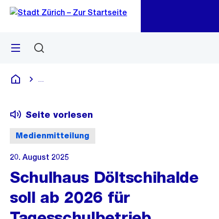
Zu
Zu
Sprunglink
Navigation
Menü
Suchen
M
öf
...
Blende alle Breadcrumbs ein
Deutsch
Seite vorlesen
Medienmitteilung
20. August 2025
Schulhaus Döltschihalde
soll ab 2026 für
Tagesschulbetrieb