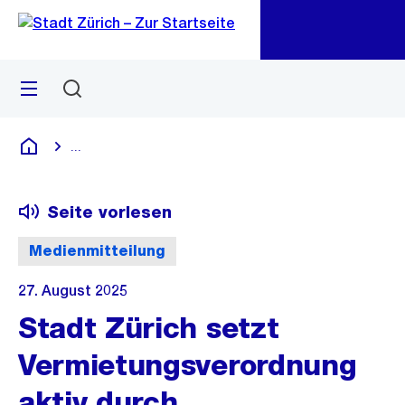
Zu
Zu
Sprunglink
Navigation
Menü
Suchen
M
öf
...
Blende alle Breadcrumbs ein
Deutsch
Seite vorlesen
Medienmitteilung
27. August 2025
Stadt Zürich setzt
Vermietungsverordnung
aktiv durch