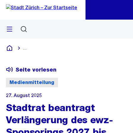
Zu
Zu
Sprunglink
Navigation
Menü
Suchen
M
öf
...
Blende alle Breadcrumbs ein
Deutsch
Seite vorlesen
Medienmitteilung
27. August 2025
Stadtrat beantragt
Verlängerung des ewz-
Sponsorings 2027 bis