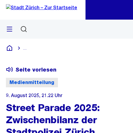
Zu
Zu
Sprunglink
Navigation
Menü
Suchen
M
öf
...
Blende alle Breadcrumbs ein
Deutsch
Seite vorlesen
Medienmitteilung
9. August 2025, 21.22 Uhr
Street Parade 2025:
Zwischenbilanz der
Stadtpolizei Zürich