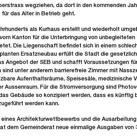
Oberstrass wegziehen, da dort in den kommenden Jah
ür das Alter in Betrieb geht.
hrhunderts als Kurhaus erstellt und wiederholt umge
vom Kanton für die Unterbringung von unbegleiteten 
et. Die Liegenschaft befindet sich in einem schlec
lanten Ersatzneubau erfüllt die Stadt die gesetzlich
as Angebot der SEB und schafft Voraussetzungen für
sind unter anderem barrierefreie Zimmer mit Nassze
tzbare Aufenthaltsräume, Speisesäle, medizinische
er Aussenraum. Für die Stromversorgung sind Photov
das Gebäude so konzipiert werden, dass es künftig b
ugeführt werden kann.
g eines Architekturwettbewerbs und die Ausarbeitun
rat dem Gemeinderat neue einmalige Ausgaben von 3,