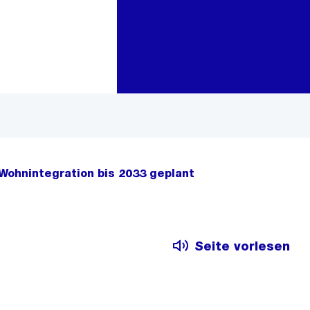
Zur Bereichsauswahl
Zum Inhalt
Wohnintegration bis 2033 geplant
Seite vorlesen