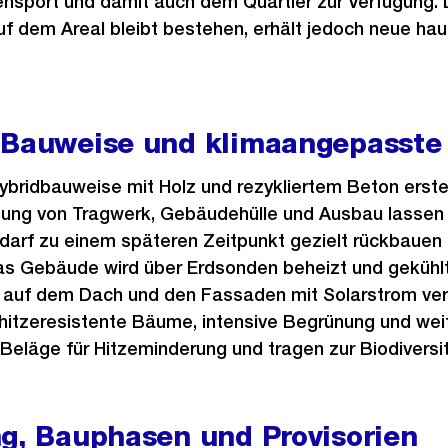
ensport und damit auch dem Quartier zur Verfügung. 
uf dem Areal bleibt bestehen, erhält jedoch neue ha
 Bauweise und klimaangepasst
ybridbauweise mit Holz und rezykliertem Beton erstel
ung von Tragwerk, Gebäudehülle und Ausbau lassen 
darf zu einem späteren Zeitpunkt gezielt rückbauen 
as Gebäude wird über Erdsonden beheizt und gekühlt
 auf dem Dach und den Fassaden mit Solarstrom ver
itzeresistente Bäume, intensive Begrünung und we
Beläge für Hitzeminderung und tragen zur Biodiversit
ng, Bauphasen und Provisorien