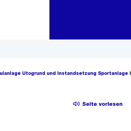
Zur Bereichsauswahl
Zum Inhalt
ulanlage Utogrund und Instandsetzung Sportanlage 
Seite vorlesen