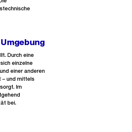
Die
ustechnische
e Umgebung
lt. Durch eine
sich einzelne
und einer anderen
 – und mittels
sorgt. Im
itgehend
ät bei.