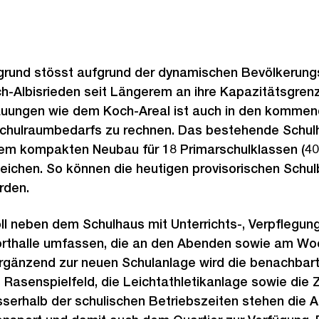
grund stösst aufgrund der dynamischen Bevölkerung
ich-Albisrieden seit Längerem an ihre Kapazitätsgre
uungen wie dem Koch-Areal ist auch in den kommen
chulraumbedarfs zu rechnen. Das bestehende Schulh
nem kompakten Neubau für 18 Primarschulklassen (400
eichen. So können die heutigen provisorischen Schu
rden.
ll neben dem Schulhaus mit Unterrichts-, Verpflegu
orthalle umfassen, die an den Abenden sowie am W
 Ergänzend zur neuen Schulanlage wird die benachbar
 Rasenspielfeld, die Leichtathletikanlage sowie die
sserhalb der schulischen Betriebszeiten stehen die