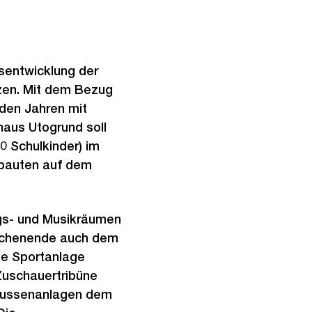
sentwicklung der
nzen. Mit dem Bezug
den Jahren mit
aus Utogrund soll
 Schulkinder) im
lbauten auf dem
ngs- und Musikräumen
ochenende auch dem
te Sportanlage
 Zuschauertribüne
 Aussenanlagen dem