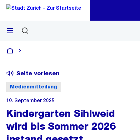
Zu
Zu
Sprunglink
Navigation
Menü
Suchen
M
öf
...
Blende alle Breadcrumbs ein
Deutsch
Seite vorlesen
Medienmitteilung
10. September 2025
Kindergarten Sihlweid
wird bis Sommer 2026
instand gesetzt