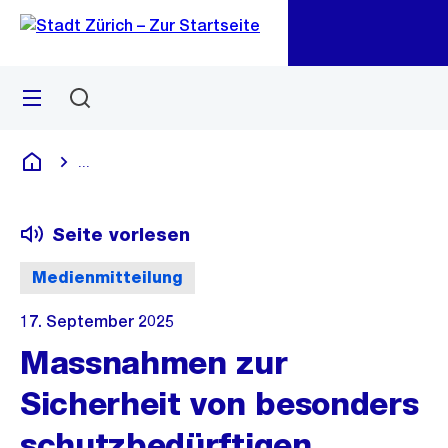
Zu
Zu
Sprunglink
Navigation
Menü
Suchen
M
öf
...
Blende alle Breadcrumbs ein
Deutsch
Seite vorlesen
Medienmitteilung
17. September 2025
Massnahmen zur
Sicherheit von besonders
schutzbedürftigen