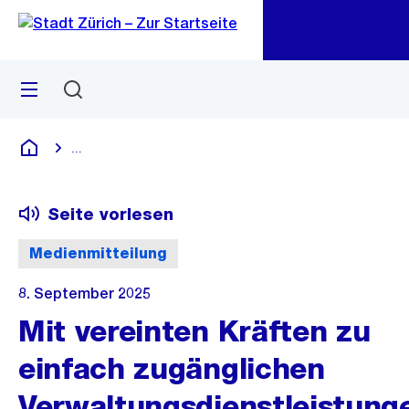
Zu
Zu
Sprunglink
Navigation
Menü
Suchen
M
öf
...
Blende alle Breadcrumbs ein
Deutsch
Seite vorlesen
Medienmitteilung
8. September 2025
Mit vereinten Kräften zu
einfach zugänglichen
Verwaltungsdienstleistung