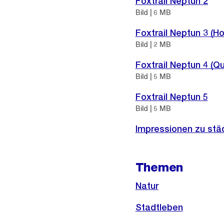
Foxtrail Neptun 2
Bild | 6 MB
Foxtrail Neptun 3 (H
Bild | 2 MB
Foxtrail Neptun 4 (Q
Bild | 5 MB
Foxtrail Neptun 5
Bild | 5 MB
Externer
Impressionen zu st
Link:
Themen
Natur
Stadtleben