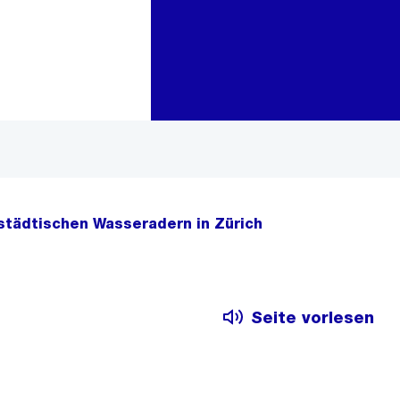
Zur Bereichsauswahl
Zum Inhalt
 städtischen Wasseradern in Zürich
Seite vorlesen