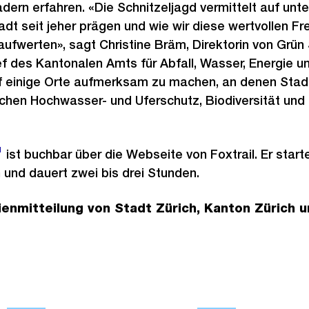
ern erfahren. «Die Schnitzeljagd vermittelt auf unte
t seit jeher prägen und wie wir diese wertvollen F
ufwerten», sagt Christine Bräm, Direktorin von Grün 
 des Kantonalen Amts für Abfall, Wasser, Energie un
uf einige Orte aufmerksam zu machen, an denen Stad
chen Hochwasser- und Uferschutz, Biodiversität und
ist buchbar über die Webseite von Foxtrail. Er start
 und dauert zwei bis drei Stunden.
nmitteilung von Stadt Zürich, Kanton Zürich un
Ö
Ö