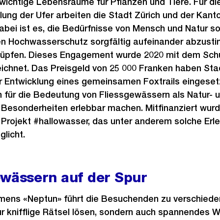
ichtige Lebensräume für Pflanzen und Tiere. Für di
ung der Ufer arbeiten die Stadt Zürich und der Kant
abei ist es, die Bedürfnisse von Mensch und Natur so
n Hochwasserschutz sorgfältig aufeinander abzusti
nüpfen. Dieses Engagement wurde 2020 mit dem Sch
ichnet. Das Preisgeld von 25 000 Franken haben Sta
ur Entwicklung eines gemeinsamen Foxtrails eingesetz
 für die Bedeutung von Fliessgewässern als Natur- 
 Besonderheiten erlebbar machen. Mitfinanziert wurd
 Projekt #hallowasser, das unter anderem solche Erl
licht.
ewässern auf der Spur
amens «Neptun» führt die Besuchenden zu verschiede
ur knifflige Rätsel lösen, sondern auch spannendes 