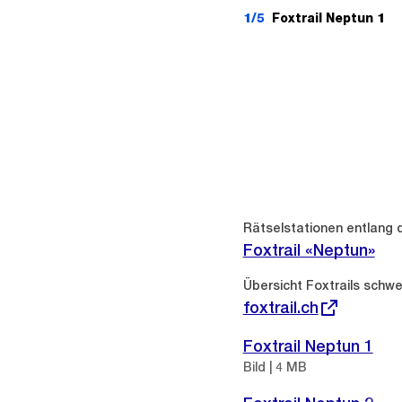
1/5
Foxtrail Neptun 1
Weitere
Informationen
Rätselstationen entlang 
Foxtrail «Neptun»
Externer
Übersicht Foxtrails schwe
Link:
foxtrail.ch
Foxtrail Neptun 1
Bild | 4 MB