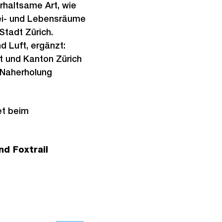
rhaltsame Art, wie
rei- und Lebensräume
Stadt Zürich.
d Luft, ergänzt:
t und Kanton Zürich
 Naherholung
et beim
d Foxtrail
Ö