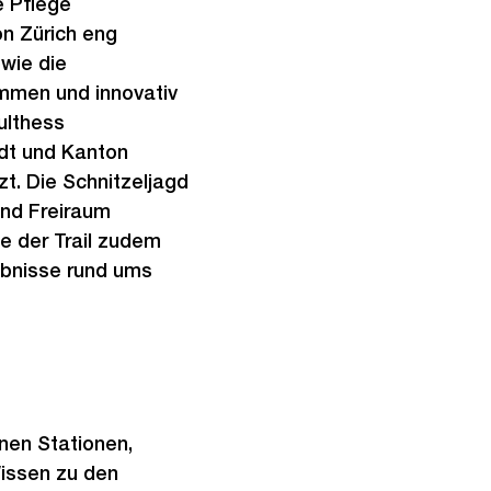
e Pflege
on Zürich eng
wie die
mmen und innovativ
ulthess
dt und Kanton
t. Die Schnitzeljagd
und Freiraum
e der Trail zudem
ebnisse rund ums
nen Stationen,
Wissen zu den