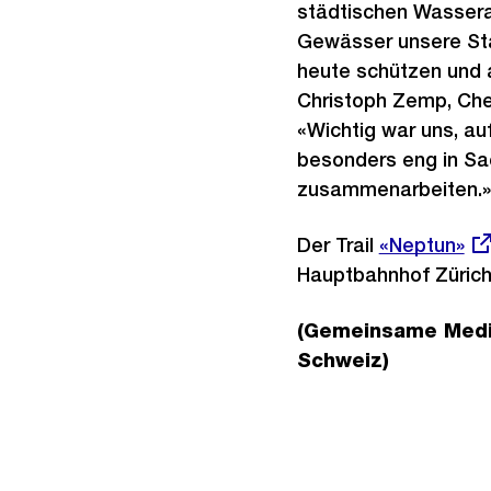
städtischen Wasserad
Gewässer unsere Stad
heute schützen und a
Christoph Zemp, Chef
«Wichtig war uns, a
besonders eng in Sa
zusammenarbeiten.»
Der Trail
Externer
«Neptun»
Hauptbahnhof Zürich
Link:
(Gemeinsame Medie
Schweiz)