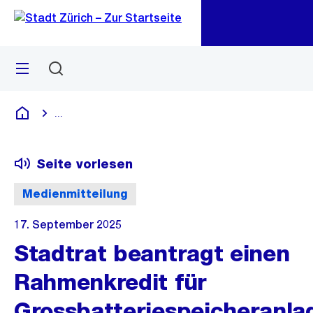
Zu
Zu
Sprunglink
Navigation
Menü
Suchen
M
öf
...
Blende alle Breadcrumbs ein
Deutsch
Seite vorlesen
Medienmitteilung
17. September 2025
Stadtrat beantragt einen
Rahmenkredit für
Grossbatteriespeicheranla