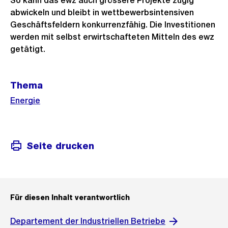
So kann das ewz auch grössere Projekte zügig
abwickeln und bleibt in wettbewerbsintensiven
Geschäftsfeldern konkurrenzfähig. Die Investitionen
werden mit selbst erwirtschafteten Mitteln des ewz
getätigt.
Weitere
Thema
Informationen
Energie
Seite drucken
Für diesen Inhalt verantwortlich
Departement der Industriellen Betriebe