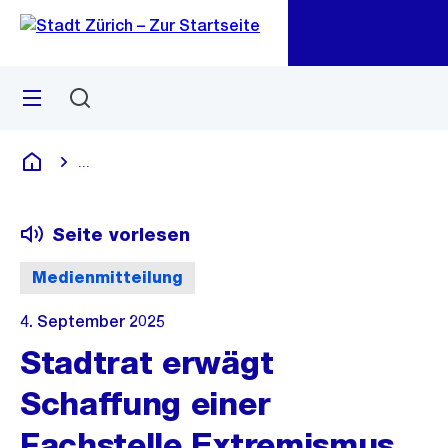
Zu
Zu
Sprunglink
Navigation
Menü
Suchen
M
öf
...
Blende alle Breadcrumbs ein
Deutsch
Seite vorlesen
Medienmitteilung
4. September 2025
Stadtrat erwägt
Schaffung einer
Fachstelle Extremismus