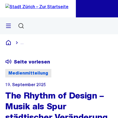
Zu
Zu
Sprunglink
Navigation
Menü
Suchen
M
öf
...
Blende alle Breadcrumbs ein
Deutsch
Seite vorlesen
Medienmitteilung
19. September 2025
The Rhythm of Design –
Musik als Spur
städtischer Veränderung