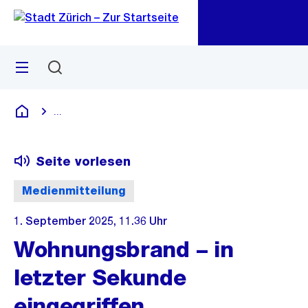
Zu
Zu
Sprunglink
Navigation
Menü
Suchen
M
öf
...
Blende alle Breadcrumbs ein
Deutsch
Seite vorlesen
Medienmitteilung
1. September 2025, 11.36 Uhr
Wohnungsbrand – in
letzter Sekunde
eingegriffen