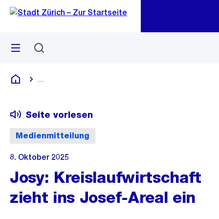
Zu
Zu
Sprunglink
Navigation
Menü
Suchen
M
öf
...
Blende alle Breadcrumbs ein
Deutsch
Seite vorlesen
Medienmitteilung
8. Oktober 2025
Josy: Kreislaufwirtschaft
zieht ins Josef-Areal ein