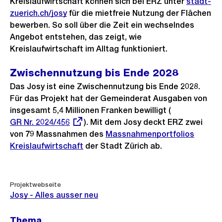
Kreislaufwirtschaft können sich bei ERZ unter
stadt-
zuerich.ch/josy
für die mietfreie Nutzung der Flächen
bewerben. So soll über die Zeit ein wechselndes
Angebot entstehen, das zeigt, wie
Kreislaufwirtschaft im Alltag funktioniert.
Zwischennutzung bis Ende 2028
Das Josy ist eine Zwischennutzung bis Ende 2028.
Für das Projekt hat der Gemeinderat Ausgaben von
insgesamt 5,4 Millionen Franken bewilligt (
Externer
GR Nr. 2024/456
). Mit dem Josy deckt ERZ zwei
Link:
von 79 Massnahmen des
Massnahmenportfolios
Kreislaufwirtschaft
der Stadt Zürich ab.
Weitere
Projektwebseite
Informationen
Josy - Alles ausser neu
Thema