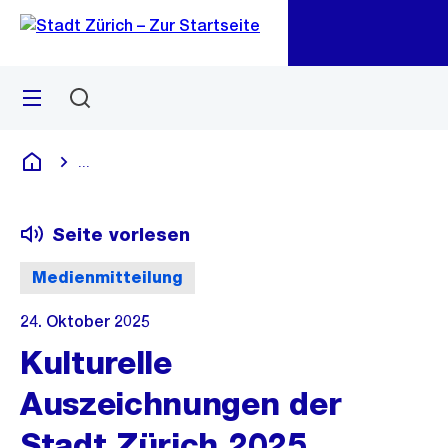
Zu
Zu
Sprunglink
Navigation
Menü
Suchen
M
öf
...
Blende alle Breadcrumbs ein
Deutsch
Seite vorlesen
Medienmitteilung
24. Oktober 2025
Kulturelle
Auszeichnungen der
Stadt Zürich 2025