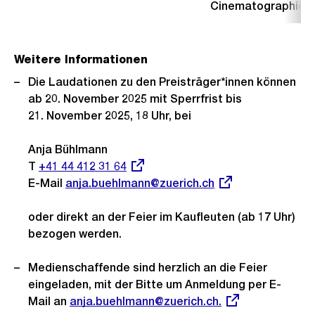
Cinematographie (I
Weitere Informationen
Die Laudationen zu den Preisträger*innen können
ab 20. November 2025 mit Sperrfrist bis
21. November 2025, 18 Uhr, bei
Anja Bühlmann
T
Externer
+41 44 412 31 64
E-Mail
Link:
Externer
anja.buehlmann@zuerich.ch
Link:
oder direkt an der Feier im Kaufleuten (ab 17 Uhr)
bezogen werden.
Medienschaffende sind herzlich an die Feier
eingeladen, mit der Bitte um Anmeldung per E-
Mail an
Externer
anja.buehlmann@zuerich.ch.