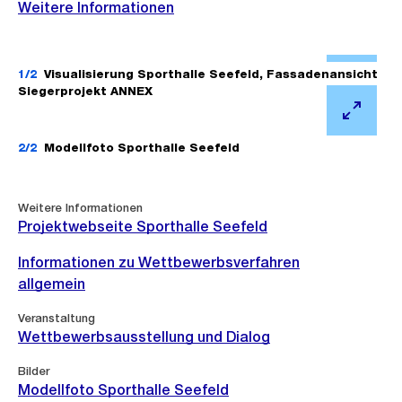
Weitere Informationen
Ö
f
1/2
Visualisierung Sporthalle Seefeld, Fassadenansicht
Siegerprojekt ANNEX
f
n
Ö
e
f
2/2
Modellfoto Sporthalle Seefeld
B
f
i
n
Weitere
Weitere Informationen
l
e
Informationen
Projektwebseite Sporthalle Seefeld
d
B
Informationen zu Wettbewerbsverfahren
i
i
allgemein
n
l
G
d
Veranstaltung
Wettbewerbsausstellung und Dialog
r
i
o
n
Bilder
s
G
Modellfoto Sporthalle Seefeld