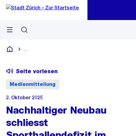
Zu
Zu
Sprunglink
Navigation
Menü
Suchen
M
öf
...
Blende alle Breadcrumbs ein
Deutsch
Seite vorlesen
Medienmitteilung
2. Oktober 2025
Nachhaltiger Neubau
schliesst
Sporthallendefizit im