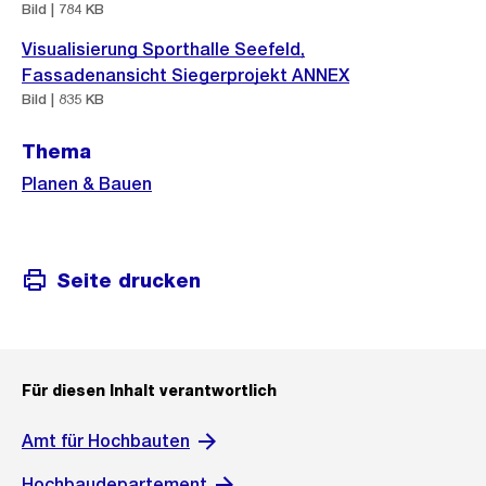
s
Bild | 784 KB
r
a
o
Visualisierung Sporthalle Seefeld,
n
s
Fassadenansicht Siegerprojekt ANNEX
s
s
Bild | 835 KB
i
a
Thema
c
n
Planen & Bauen
h
s
t
i
c
h
Seite drucken
t
Für diesen Inhalt verantwortlich
Amt für Hochbauten
Hochbaudepartement