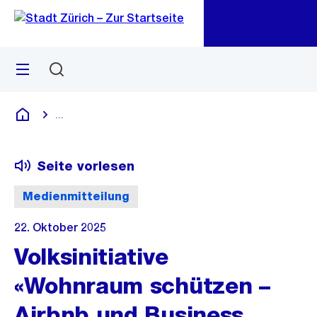
Zu
Zu
Sprunglink
Navigation
Menü
Suchen
M
öf
...
Blende alle Breadcrumbs ein
Deutsch
Seite vorlesen
Medienmitteilung
22. Oktober 2025
Volksinitiative
«Wohnraum schützen –
Airbnb und Business