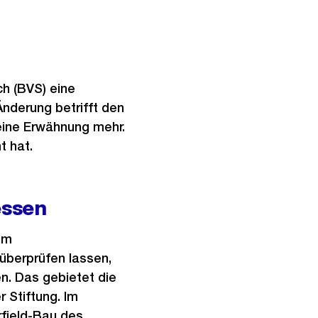
h (BVS) eine
nderung betrifft den
eine Erwähnung mehr.
t hat.
essen
im
 überprüfen lassen,
n. Das gebietet die
r Stiftung. Im
field-Bau des