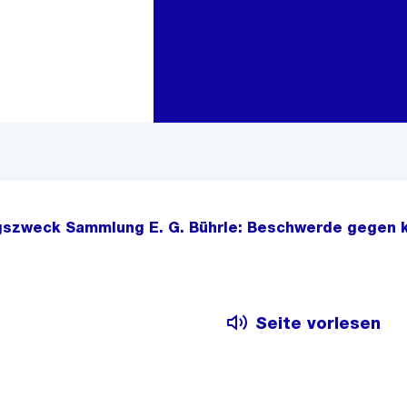
Zur Bereichsauswahl
Zum Inhalt
gszweck Sammlung E. G. Bührle: Beschwerde gegen k
Seite vorlesen