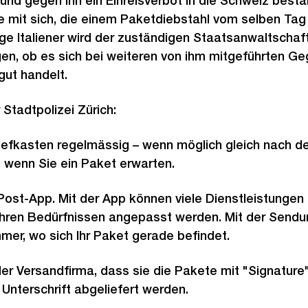
nd gegen ihn ein Einreisverbot in die Schweiz besta
 mit sich, die einem Paketdiebstahl vom selben Ta
ige Italiener wird der zuständigen Staatsanwaltschaft
gen, ob es sich bei weiteren von ihm mitgeführten G
gut handelt.
Stadtpolizei Zürich:
riefkasten regelmässig – wenn möglich gleich nach de
, wenn Sie ein Paket erwarten.
e Post-App. Mit der App können viele Dienstleistungen
Ihren Bedürfnissen angepasst werden. Mit der Sendu
er, wo sich Ihr Paket gerade befindet.
der Versandfirma, dass sie die Pakete mit "Signature
 Unterschrift abgeliefert werden.