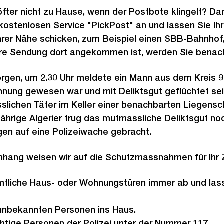
 öfter nicht zu Hause, wenn der Postbote klingelt? Da
 kostenlosen Service "PickPost" an und lassen Sie Ih
Ihrer Nähe schicken, zum Beispiel einen SBB-Bahnhof
hre Sendung dort angekommen ist, werden Sie benachr
rgen, um 2.30 Uhr meldete ein Mann aus dem Kreis 
nung gewesen war und mit Deliktsgut geflüchtet sei.
lichen Täter im Keller einer benachbarten Liegensc
ährige Algerier trug das mutmassliche Deliktsgut no
gen auf eine Polizeiwache gebracht.
ang weisen wir auf die Schutzmassnahmen für Ihr 
mtliche Haus- oder Wohnungstüren immer ab und lass
unbekannten Personen ins Haus.
htige Personen der Polizei unter der Nummer 117.