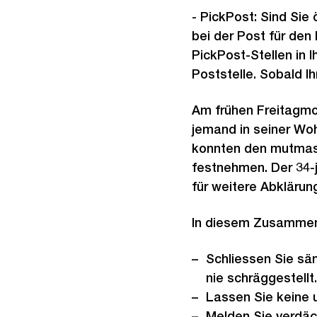
- PickPost: Sind Sie
bei der Post für den
PickPost-Stellen in 
Poststelle. Sobald I
Am frühen Freitagmo
jemand in seiner Woh
konnten den mutmass
festnehmen. Der 34-j
für weitere Abklärun
In diesem Zusammenh
Schliessen Sie sä
nie schräggestellt.
Lassen Sie keine 
Melden Sie verdäc