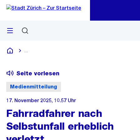
Zu
Zu
Sprunglink
Navigation
Menü
Suchen
M
öf
...
Blende alle Breadcrumbs ein
Deutsch
Seite vorlesen
Medienmitteilung
17. November 2025, 10.57 Uhr
Fahrradfahrer nach
Selbstunfall erheblich
verletzt