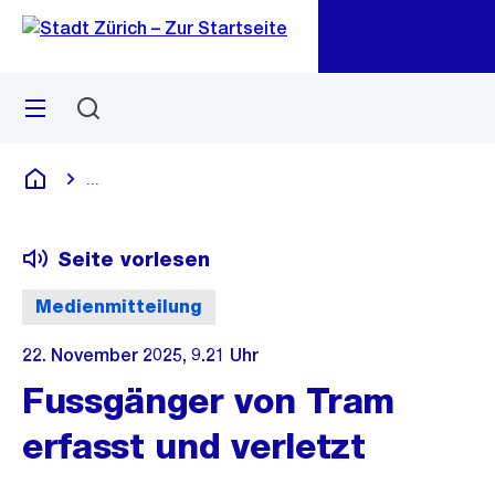
Zu
Zu
Sprunglink
Navigation
Menü
Suchen
M
öf
...
Blende alle Breadcrumbs ein
Deutsch
Seite vorlesen
Medienmitteilung
22. November 2025, 9.21 Uhr
Fussgänger von Tram
erfasst und verletzt