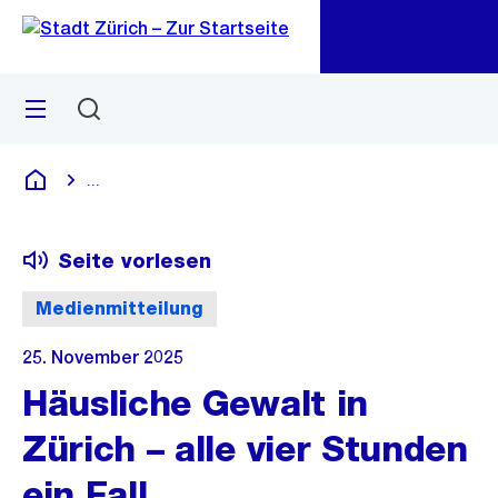
Zu
Zu
Sprunglink
Navigation
Menü
Suchen
M
öf
...
Blende alle Breadcrumbs ein
Deutsch
Seite vorlesen
Medienmitteilung
25. November 2025
Häusliche Gewalt in
Zürich – alle vier Stunden
ein Fall