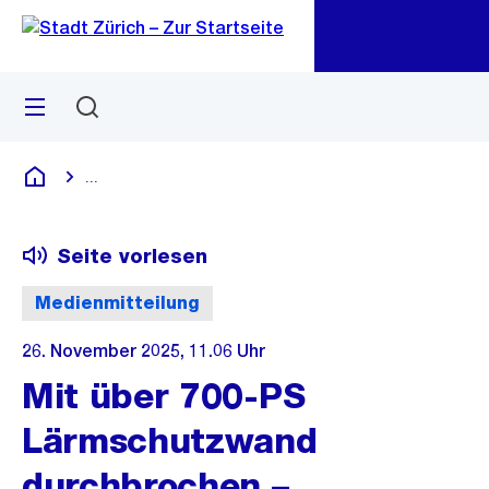
Zu
Zu
Sprunglink
Navigation
Menü
Suchen
M
öf
...
Blende alle Breadcrumbs ein
Deutsch
Seite vorlesen
Medienmitteilung
26. November 2025, 11.06 Uhr
Mit über 700-PS
Lärmschutzwand
durchbrochen –