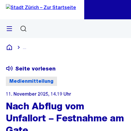
Zu
Zu
Sprunglink
Navigation
Menü
Suchen
M
öf
...
Blende alle Breadcrumbs ein
Deutsch
Seite vorlesen
Medienmitteilung
11. November 2025, 14.19 Uhr
Nach Abflug vom
Unfallort – Festnahme am
Gate