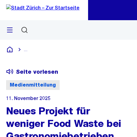
Zu
Zu
Sprunglink
Navigation
Menü
Suchen
M
öf
...
Blende alle Breadcrumbs ein
Deutsch
Seite vorlesen
Medienmitteilung
11. November 2025
Neues Projekt für
weniger Food Waste bei
Gastronomiebetrieben