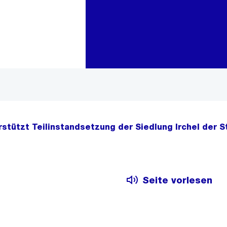
Zur Bereichsauswahl
Zum Inhalt
rstützt Teilinstandsetzung der Siedlung Irchel der 
Seite vorlesen