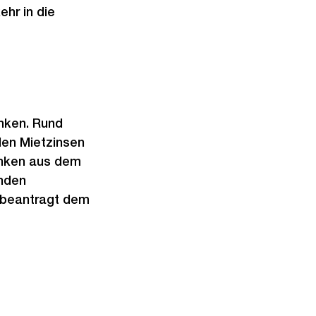
hr in die
nken. Rund
den Mietzinsen
anken aus dem
enden
t beantragt dem