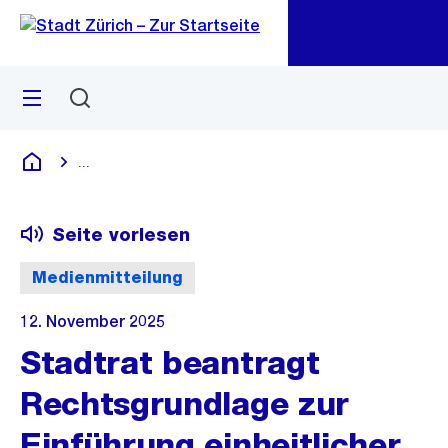
Zu
Zu
Sprunglink
Navigation
Menü
Suchen
M
öf
...
Blende alle Breadcrumbs ein
Deutsch
Seite vorlesen
Medienmitteilung
12. November 2025
Stadtrat beantragt
Rechtsgrundlage zur
Einführung einheitlicher